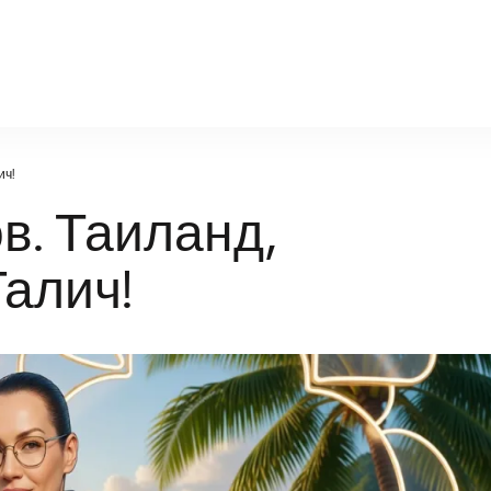
.ru
ич!
в. Таиланд,
алич!