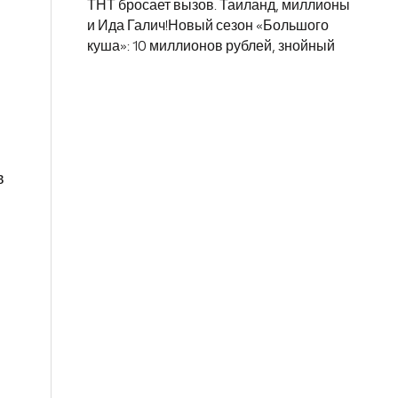
ТНТ бросает вызов. Таиланд, миллионы
и Ида Галич!Новый сезон «Большого
куша»: 10 миллионов рублей, знойный
в